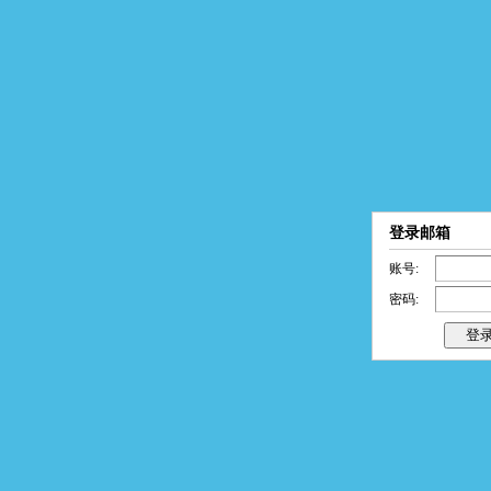
登录邮箱
账号:
密码: